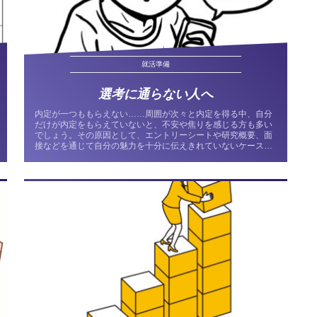
就活準備
選考に通らない人へ
内定が一つももらえない……周囲が次々と内定を得る中、自分
だけが内定をもらえていないと、不安や焦りを感じる方も多い
でしょう。その原因として、エントリーシートや研究概要、面
接などを通じて自分の魅力を十分に伝えきれていないケースが
よく見られます。...