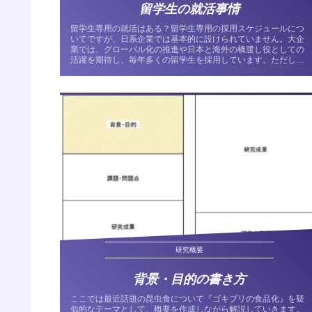
留学生の就活事情
留学生専用の就活はある？留学生専用の採用スケジュールにつ
いてですが、日系企業では基本的に設けられていません。大企
業では、グローバル化の推進や日本と海外の橋渡し役としての
活躍を期待し、毎年多くの留学生を採用しています。ただし、
障害者雇用とは異...
研究概要
背景・目的の書き方
ここでは最近話題の昆虫食について『ゴキブリの食品化』を疑
似的なテーマとして、概要を作成しながら解説していきます。