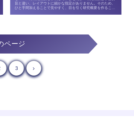
旨と違い、レイアウトに細かな指定がありません。そのため、
ひと手間加えることで見やすく、目を引く研究概要を作ること
ができます。特に...
のページ
次へ
2
3