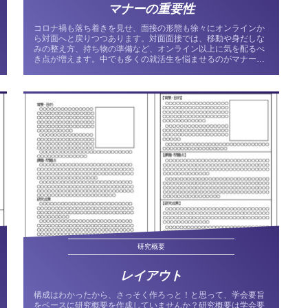
マナーの重要性
コロナ禍も落ち着きを見せ、面接の形態も徐々にオンラインか
ら対面へと戻りつつあります。対面面接では、移動や身だしな
みの整え方、持ち物の準備など、オンライン以上に気を配るべ
き点が増えます。中でも多くの就活生を悩ませるのがマナーで
す。この記事では...
研究概要
レイアウト
構成はわかったから、さっそく作ろっと！と思って、学会要旨
をベースに研究概要を作成していませんか？研究概要は学会要