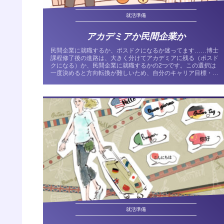
就活準備
アカデミアか民間企業か
民間企業に就職するか、ポスドクになるか迷ってます……博士
課程修了後の進路は、大きく分けてアカデミアに残る（ポスド
クになる）か、民間企業に就職するかの2つです。この選択は
一度決めると方向転換が難しいため、自分のキャリア目標・ラ
イフスタイル・価...
就活準備