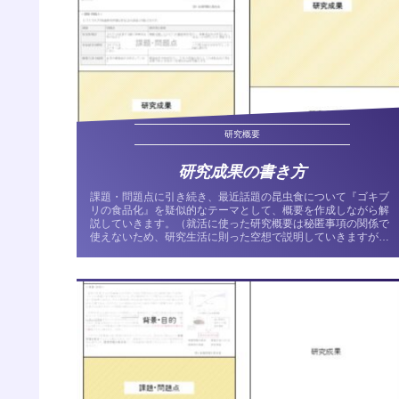
研究概要
研究成果の書き方
課題・問題点に引き続き、最近話題の昆虫食について『ゴキブ
リの食品化』を疑似的なテーマとして、概要を作成しながら解
説していきます。（就活に使った研究概要は秘匿事項の関係で
使えないため、研究生活に則った空想で説明していきますが、
あくまで空想であ...