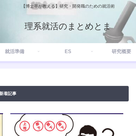
【博士卒が教える】研究・開発職のための就活術
理系就活のまとめとま
就活準備
ES
研究概要
新着記事