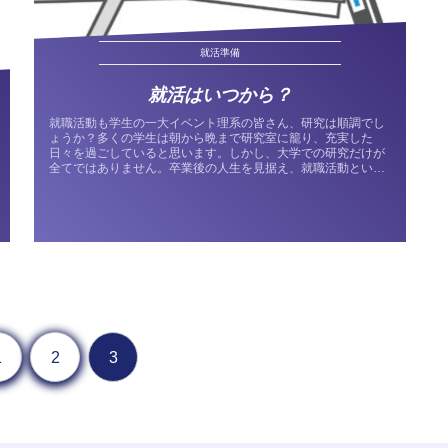
就活準備
就活はいつから？
就職活動も学生の一大イベント理系の皆さん、研究は順調でし
ょうか？多くの学生は朝から晩まで研究室に籠り、充実した
日々を過ごしていると思います。しかし、大学での研究だけが
全てではありません。卒業後の人生を見据え、就職活動という
大切なイベントにも...
1
2
3