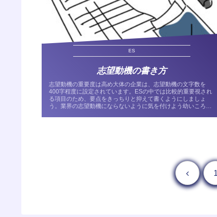
ES
志望動機の書き方
志望動機の重要度は高め大体の企業は、志望動機の文字数を
400字程度に設定されています。ESの中では比較的重要視され
る項目のため、要点をきっちりと抑えて書くようにしましょ
う。業界の志望動機にならないように気を付けよう幼いころに
祖母が難病で亡く...
前へ